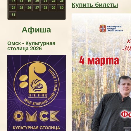
17
18
19
20
21
22
23
Купить билеты
24
25
26
27
28
29
30
31
Афиша
Омск - Культурная
столица 2026