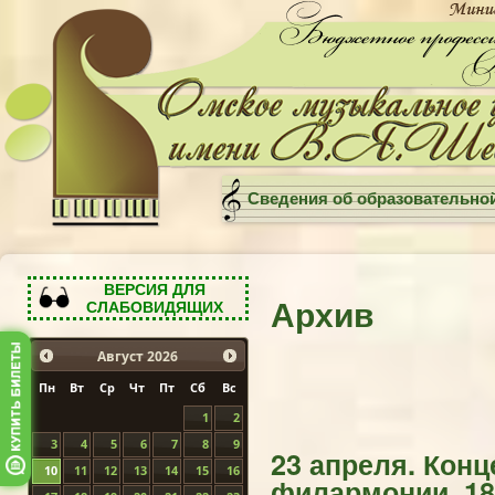
Сведения об образовательно
ВЕРСИЯ ДЛЯ
Архив
СЛАБОВИДЯЩИХ
Август
2026
Пн
Вт
Ср
Чт
Пт
Сб
Вс
1
2
3
4
5
6
7
8
9
23 апреля. Кон
10
11
12
13
14
15
16
филармонии, 18