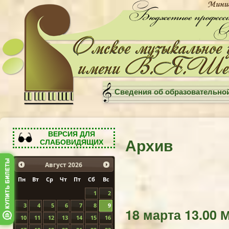
Сведения об образовательно
ВЕРСИЯ ДЛЯ
Архив
СЛАБОВИДЯЩИХ
Август
2026
Пн
Вт
Ср
Чт
Пт
Сб
Вс
1
2
3
4
5
6
7
8
9
18 марта 13.00 
10
11
12
13
14
15
16