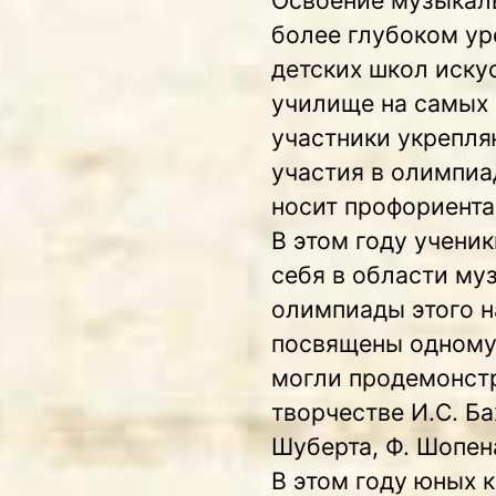
более глубоком ур
детских школ иску
училище на самых 
участники укрепля
участия в олимпиа
носит профориента
В этом году учени
себя в области му
олимпиады этого на
посвящены одному 
могли продемонстр
творчестве И.С. Бах
Шуберта, Ф. Шопен
В этом году юных 