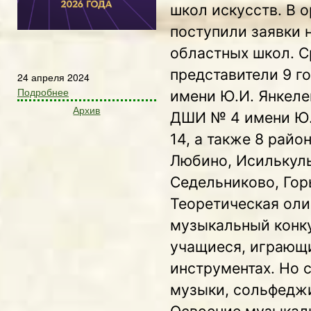
школ искусств.
В о
поступили заявки н
областных школ. 
представители 9 г
24 апреля 2024
Подробнее
имени Ю.И. Янкеле
Архив
ДШИ № 4 имени Ю.А.
14, а также 8 райо
Любино, Исилькуль
Седельниково, Гор
Теоретическая оли
музыкальный конку
учащиеся, играющ
инструментах. Но 
музыки, сольфеджи
Освоение музыкал