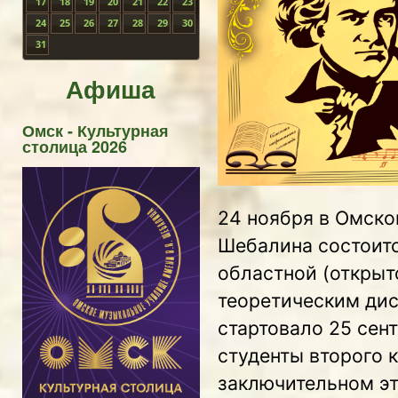
17
18
19
20
21
22
23
24
25
26
27
28
29
30
31
Афиша
Омск - Культурная
столица 2026
24 ноября в Омско
Шебалина состоитс
областной (открыт
теоретическим ди
стартовало 25 сен
студенты второго 
заключительном эт