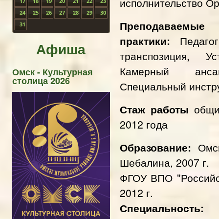
исполнительство О
17
18
19
20
21
22
23
24
25
26
27
28
29
30
Преподаваемые
31
практики:
Педаго
Афиша
транспозиция, У
Камерный анса
Омск - Культурная
столица 2026
Специальный инстр
Стаж работы
общи
2012 года
Образование:
Омс
Шебалина, 2007 г.
ФГОУ ВПО "Российс
2012 г.
Специальность:
ин