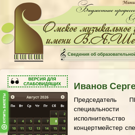
Сведения об образовательно
ВЕРСИЯ ДЛЯ
Иванов Серге
СЛАБОВИДЯЩИХ
Председатель 
Август
2026
Пн
Вт
Ср
Чт
Пт
Сб
Вс
специально
1
2
исполнит
3
4
5
6
7
8
9
концертмейстер
сп
10
11
12
13
14
15
16