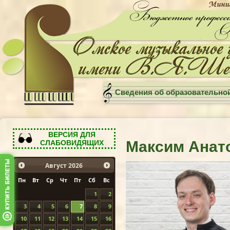
Сведения об образовательно
ВЕРСИЯ ДЛЯ
Максим Анат
СЛАБОВИДЯЩИХ
Август
2026
Пн
Вт
Ср
Чт
Пт
Сб
Вс
1
2
3
4
5
6
7
8
9
10
11
12
13
14
15
16