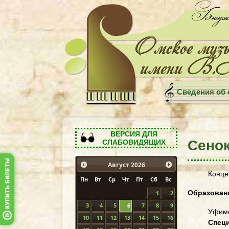
Сведения об 
ВЕРСИЯ ДЛЯ
Сено
СЛАБОВИДЯЩИХ
Август
2026
Конце
Пн
Вт
Ср
Чт
Пт
Сб
Вс
Образован
1
2
3
4
5
6
7
8
9
Уфимс
10
11
12
13
14
15
16
Спец