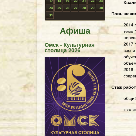
17
18
19
20
21
22
23
Квал
24
25
26
27
28
29
30
Повышение
31
2014 
Афиша
теме 
персп
2017 
Омск - Культурная
столица 2026
воспи
обуче
объём
2018 г
совре
Стаж рабо
общий
квали