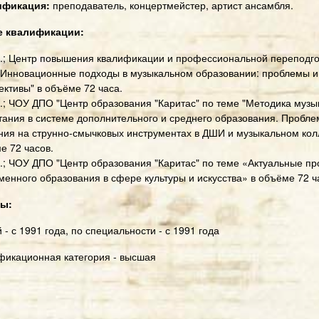
ификация:
преподаватель, концертмейстер, артист ансамбля.
 квалификации:
г.; Центр повышения квалификации и профессиональной переподго
"Инновационные подходы в музыкальном образовании: проблемы и
ективы" в объёме 72 часа.
г.; ЧОУ ДПО "Центр образования "Каритас" по теме "Методика музы
тания в системе дополнительного и среднего образования. Пробле
ния на струнно-смычковых инструментах в ДШИ и музыкальном кол
е 72 часов.
.;
ЧОУ ДПО "Центр образования "Каритас" по теме
«Актуальные п
менного образования в сфере культуры и искусства»
в объёме 72 ч
ты:
 - с 1991 года, по специальности - с 1991 года
фикационная категория - высшая