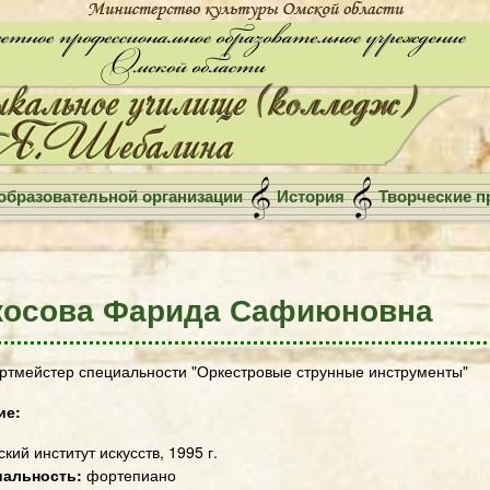
образовательной организации
История
Творческие п
косова Фарида Сафиюновна
ртмейстер специальности "Оркестровые струнные инструменты"
ие:
кий институт искусств, 1995 г.
иальность:
фортепиано