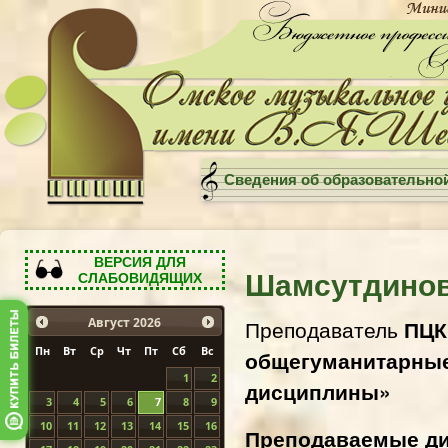
Сведения об образовательно
ВЕРСИЯ ДЛЯ
Шамсутдинов
СЛАБОВИДЯЩИХ
Преподаватель
ПЦК
Август
2026
Пн
Вт
Ср
Чт
Пт
Сб
Вс
общегуманитарные
1
2
дисциплины»
3
4
5
6
7
8
9
10
11
12
13
14
15
16
Преподаваемые д