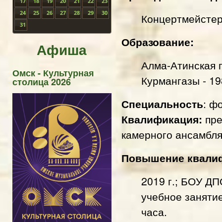
17
18
19
20
21
22
23
24
25
26
27
28
29
30
Концертмейстер
31
Образование:
Афиша
Алма-Атинская 
Омск - Культурная
Курмангазы - 19
столица 2026
Специальность
: ф
Квалификация:
пре
камерного ансамбл
Повышение квали
2019 г.; БОУ Д
учебное занятие
часа
.