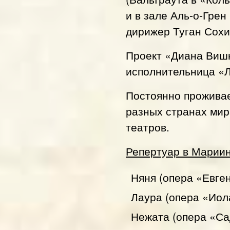
и в зале Аль-о-Грен
дирижер Туган Сохи
Проект «Диана Вишн
исполнительница «Л
Постоянно проживает
разных странах ми
театров.
Репертуар в Мариин
Няня (опера «Евген
Лаура (опера «Иол
Нежата (опера «Са