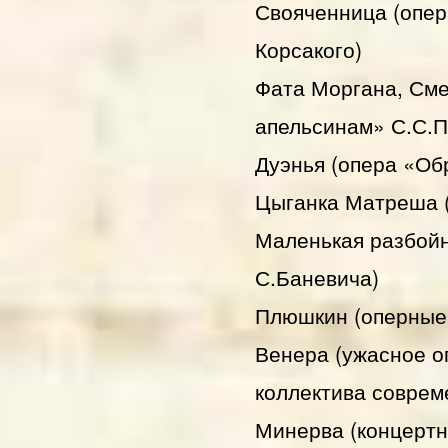
Свояченница (опер
Корсакого)
Фата Моргана, Сме
апельсинам» С.С.
Дуэнья (опера «Об
Цыганка Матреша (
Маленькая разбойн
С.Баневича)
Плюшкин (оперные
Венера (ужасное о
коллектива соврем
Минерва (концертн