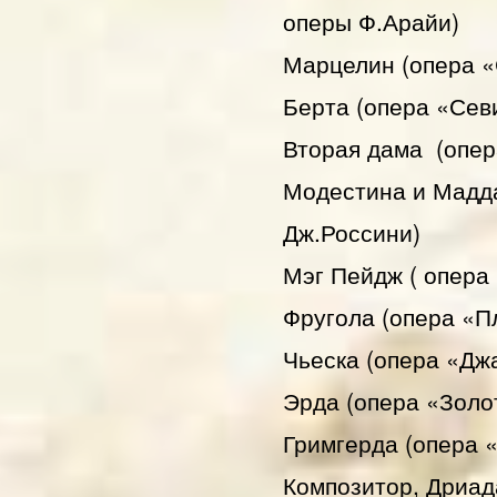
оперы Ф.Арайи)
Марцелин (опера «
Берта (опера «Сев
Вторая дама (опе
Модестина и Мадд
Дж.Россини)
Мэг Пейдж ( опера
Фругола (опера «П
Чьеска (опера «Дж
Эрда (опера «Золо
Гримгерда (опера 
Композитор, Дриад