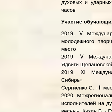
духовых и ударных 
часов 
Участие обучающих
2019, V Междунар
молодежного творч
место
2019, V Междуна
Ядвиги Щепановской,
2019, XI Междун
Сибирь»
Сергиенко С. - II мес
2020, Межрегионал
исполнителей на д
весны», Кузин Б. - 