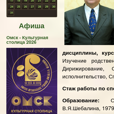
17
18
19
20
21
22
23
24
25
26
27
28
29
30
31
Афиша
Омск - Культурная
столица 2026
дисциплины, кур
Изучение родстве
Дирижирование, 
исполнительство, 
Стаж работы по сп
Образование:
Ом
В.Я.Шебалина, 197