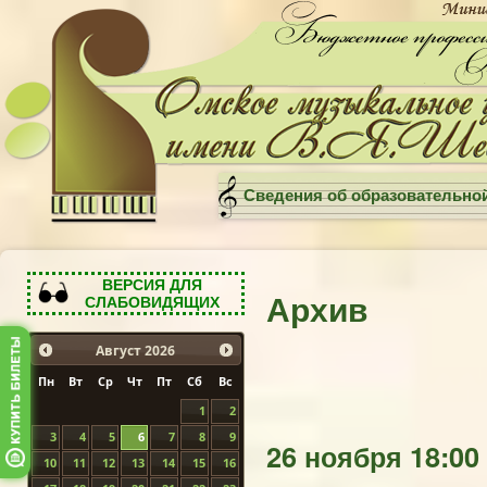
Сведения об образовательно
ВЕРСИЯ ДЛЯ
Архив
СЛАБОВИДЯЩИХ
Август
2026
Пн
Вт
Ср
Чт
Пт
Сб
Вс
1
2
3
4
5
6
7
8
9
26 ноября 18:00
10
11
12
13
14
15
16