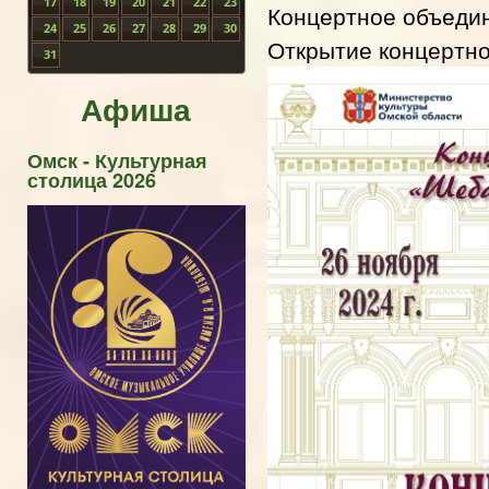
17
18
19
20
21
22
23
Концертное объеди
24
25
26
27
28
29
30
Открытие концертн
31
Афиша
Омск - Культурная
столица 2026