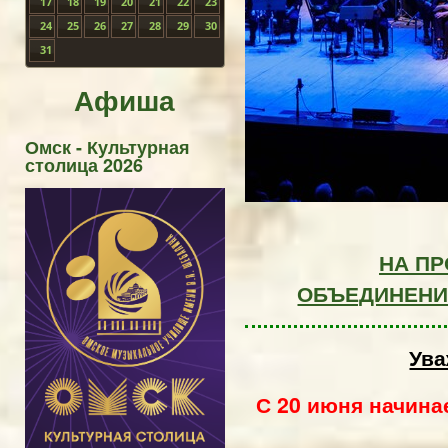
17
18
19
20
21
22
23
24
25
26
27
28
29
30
31
Афиша
Омск - Культурная
столица 2026
НА П
ОБЪЕДИНЕН
Ува
С 20 июня начина