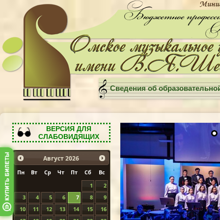
Сведения об образовательно
ВЕРСИЯ ДЛЯ
СЛАБОВИДЯЩИХ
Август
2026
Пн
Вт
Ср
Чт
Пт
Сб
Вс
1
2
3
4
5
6
7
8
9
10
11
12
13
14
15
16