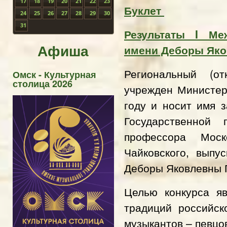
17
18
19
20
21
22
23
Буклет
24
25
26
27
28
29
30
31
Результаты I Ме
Афиша
имени Деборы Яко
Региональный (о
Омск - Культурная
столица 2026
учрежден Министер
году и носит имя 
Государственной 
профессора Моск
Чайковского, выпу
Деборы Яковлевны 
Целью конкурса я
традиций российск
музыкантов – певцо