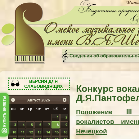
Сведения об образовательно
ВЕРСИЯ ДЛЯ
Конкурс вока
СЛАБОВИДЯЩИХ
Д.Я.Пантофе
Август
2026
Пн
Вт
Ср
Чт
Пт
Сб
Вс
Положение
III
1
2
вокалистов
имен
3
4
5
6
7
8
9
Нечецкой
10
11
12
13
14
15
16