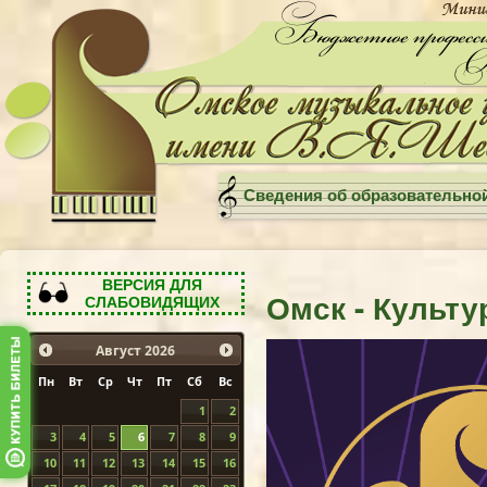
Сведения об образовательно
ВЕРСИЯ ДЛЯ
Омск - Культу
СЛАБОВИДЯЩИХ
Август
2026
Пн
Вт
Ср
Чт
Пт
Сб
Вс
1
2
3
4
5
6
7
8
9
10
11
12
13
14
15
16