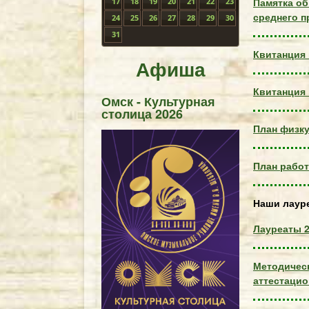
Памятка об
17
18
19
20
21
22
23
среднего 
24
25
26
27
28
29
30
31
Квитанция 
Афиша
Квитанция
Омск - Культурная
столица 2026
План физку
План работ
Наши лаур
Лауреаты 20
Методическ
аттестацио