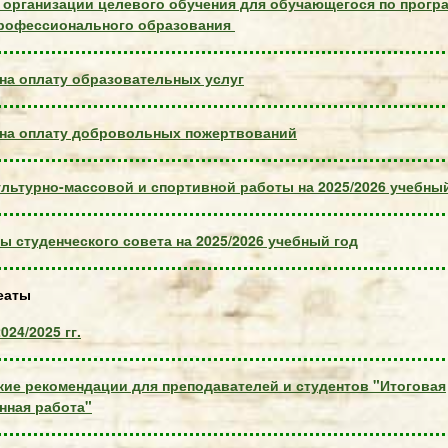
 организации целевого обучения для обучающегося по прогр
профессионального образования
на оплату образовательных услуг
 на оплату добровольных пожертвований
льтурно-массовой и спортивной работы на 2025/2026 учебны
ы студенческого совета на 2025/2026 учебный год
еаты
24/2025 гг.
ие рекомендации для преподавателей и студентов "Итоговая
нная работа"