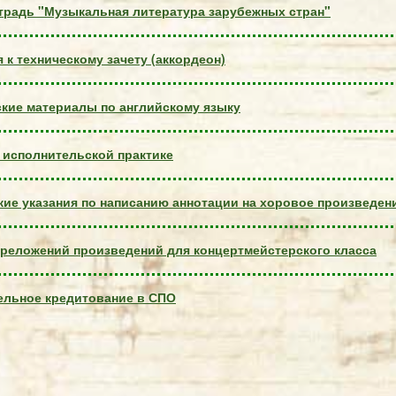
традь "Музыкальная литература зарубежных стран"
 к техническому зачету (аккордеон)
кие материалы по английскому языку
 исполнительской п​рактике
ие указания по написанию аннотации на хоровое произведен
реложений произведений для концертмейстерского класса
ельное кредитование в СПО