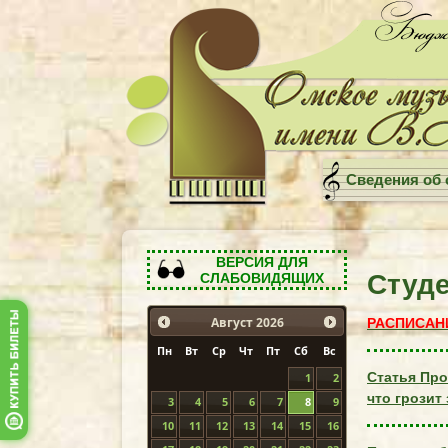
Сведения об 
ВЕРСИЯ ДЛЯ
Студ
СЛАБОВИДЯЩИХ
РАСПИСАНИ
Август
2026
Пн
Вт
Ср
Чт
Пт
Сб
Вс
Статья Про
1
2
что грозит
3
4
5
6
7
8
9
10
11
12
13
14
15
16