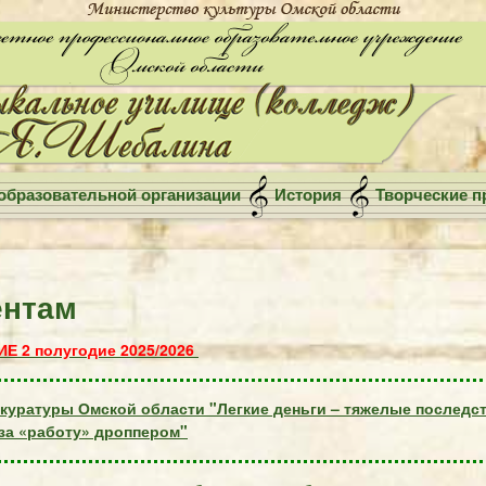
образовательной организации
История
Творческие п
ентам
Е 2 полугодие 2025/2026
куратуры Омской области "Легкие деньги – тяжелые последст
 за «работу» дроппером"