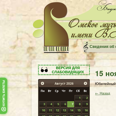
Сведения об 
ВЕРСИЯ ДЛЯ
15 но
СЛАБОВИДЯЩИХ
Юбилейный 
Август
2026
Пн
Вт
Ср
Чт
Пт
Сб
Вс
← Назад
1
2
3
4
5
6
7
8
9
10
11
12
13
14
15
16