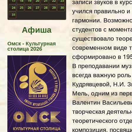
записи звуков в кур
17
18
19
20
21
22
23
24
25
26
27
28
29
30
учился правильно и 
31
гармонии. Возможно
Афиша
студентов с момента
существовало теоре
Омск - Культурная
современном виде т
столица 2026
сформировано в 195
В преподавании муз
всегда важную роль 
Кудрявцевой, Н.И. З
Мель, одним из пер
Валентин Васильеви
творческая деятель
теоретического отд
композиция, посвящ