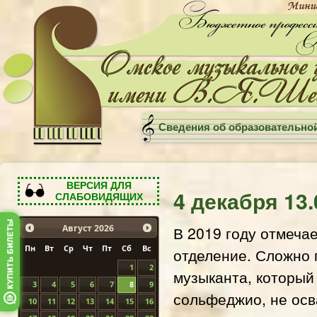
Сведения об образовательно
ВЕРСИЯ ДЛЯ
4 декабря 13
СЛАБОВИДЯЩИХ
В 2019 году отмеча
Август
2026
Пн
Вт
Ср
Чт
Пт
Сб
Вс
отделение. Сложно 
1
2
музыканта, который 
3
4
5
6
7
8
9
сольфеджио, не осв
10
11
12
13
14
15
16