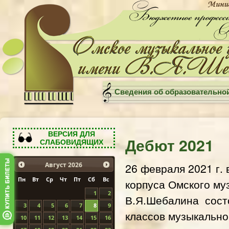
Сведения об образовательно
ВЕРСИЯ ДЛЯ
Дебют 2021
СЛАБОВИДЯЩИХ
26 февраля 2021 г.
Август
2026
Пн
Вт
Ср
Чт
Пт
Сб
Вс
корпуса Омского му
1
2
В.Я.Шебалина сост
3
4
5
6
7
8
9
классов музыкальн
10
11
12
13
14
15
16