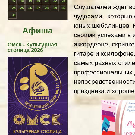
17
18
19
20
21
22
23
Слушателей ждет в
24
25
26
27
28
29
30
чудесами, которые 
31
юных шебалинцев. 
Афиша
своими успехами в 
аккордеоне, скрипке
Омск - Культурная
столица 2026
гитаре и ксилофоне
самых разных стиле
профессиональных 
непосредственност
праздника и хороше