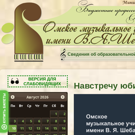
Сведения об образовательно
ВЕРСИЯ ДЛЯ
Навстречу юб
СЛАБОВИДЯЩИХ
Август
2026
Пн
Вт
Ср
Чт
Пт
Сб
Вс
1
2
3
4
5
6
7
8
9
10
11
12
13
14
15
16