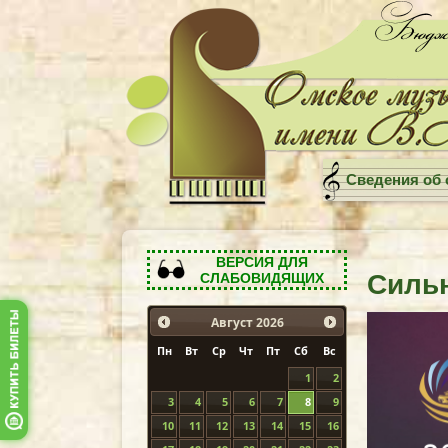
Сведения об 
ВЕРСИЯ ДЛЯ
Силь
СЛАБОВИДЯЩИХ
Август
2026
Пн
Вт
Ср
Чт
Пт
Сб
Вс
1
2
3
4
5
6
7
8
9
10
11
12
13
14
15
16