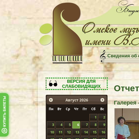
Сведения об 
ВЕРСИЯ ДЛЯ
Отчет
СЛАБОВИДЯЩИХ
Август
2026
Галерея 
Пн
Вт
Ср
Чт
Пт
Сб
Вс
1
2
3
4
5
6
7
8
9
10
11
12
13
14
15
16