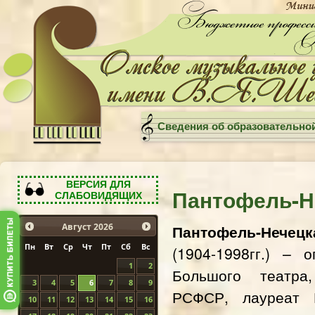
Сведения об образовательно
ВЕРСИЯ ДЛЯ
Пантофель-Н
СЛАБОВИДЯЩИХ
Пантофель-Нечец
Август
2026
Пн
Вт
Ср
Чт
Пт
Сб
Вс
(1904-1998гг.) – 
1
2
Большого театра
3
4
5
6
7
8
9
РСФСР, лауреат Г
10
11
12
13
14
15
16