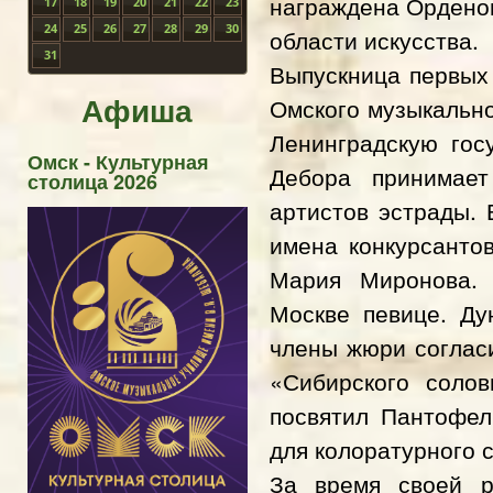
награждена Орденом
17
18
19
20
21
22
23
24
25
26
27
28
29
30
области искусства.
31
Выпускница первых 
Афиша
Омского музыкально
Ленинградскую гос
Омск - Культурная
Дебора принимае
столица 2026
артистов эстрады. 
имена конкурсанто
Мария Миронова. 
Москве певице. Ду
члены жюри соглас
«Сибирского соло
посвятил Пантофел
для колоратурного 
За время своей р