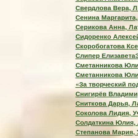
Свердлова Вера, Л
Сенина Маргарита,
Серикова Анна, Ла
Сидоренко Алексей
Скоробогатова Ксен
Слипер ЕлизаветаЭ
Сметанникова Юлия
Сметанникова Юли
«За творческий по
Снигирёв Владимир
Сниткова Дарья, Ла
Соколова Лидия, У
Солдаткина Юлия, Л
Степанова Мария, 