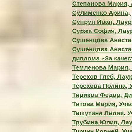
Степанова Мария, 
Сулименко Арина,
Супрун Иван, Лауре
Суржа София, Лауре
Сушенцова Анастас
Сушенцова Анаста
диплома «За каче
Темленова Мария, Л
Терехов Глеб, Лаур
Терехова Полина, 
Тириков Федор, Д
Титова Мария, Уча
Тишутина Лилия, У
Трубина Юлия, Лаур
Турчин Корней, Уч