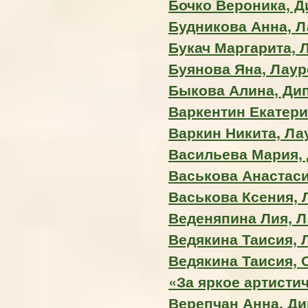
Бочко Вероника, 
Будникова Анна, Ла
Букач Маргарита, Л
Буянова Яна, Лауре
Быкова Алина, Ди
Варкентин Екатери
Варкин Никита, Лау
Васильева Мария,
Васькова Анастасия
Васькова Ксения, Л
Веденяпина Лия, Л
Ведякина Таисия, Л
Ведякина Таисия, 
«За яркое артисти
Верепчан Анна, Д