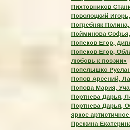
Пихтовников Стани
Поволоцкий Игорь, 
Погребняк Полина, 
Пойминова Софья,
Попеков Егор, Ди
Попеков Егор, Обл
любовь к поэзии»
Попелышко Руслан,
Попов Арсений, Лау
Попова Мария, Уча
Портнева Дарья, Л
Портнева Дарья, О
яркое артистично
Прежина Екатерина,