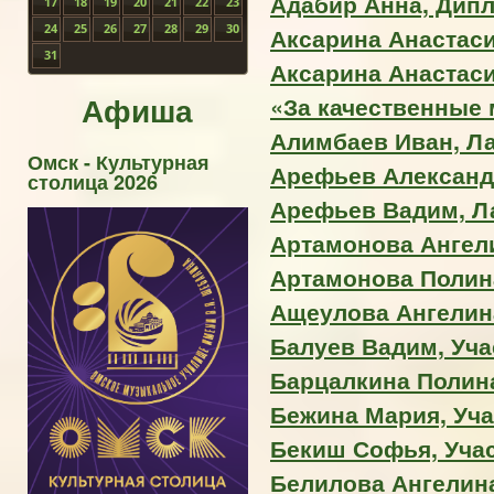
Адабир Анна, Дип
17
18
19
20
21
22
23
24
25
26
27
28
29
30
Аксарина Анастасия
31
Аксарина Анастас
Афиша
«За качественные
Алимбаев Иван, Ла
Омск - Культурная
Арефьев Александр
столица 2026
Арефьев Вадим, Ла
Артамонова Ангел
Артамонова Полина,
Ащеулова Ангелин
Балуев Вадим, Уча
Барцалкина Полин
Бежина Мария, Уча
Бекиш Софья, Уча
Белилова Ангелина