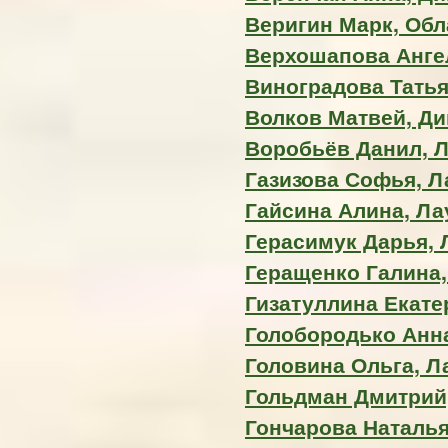
Веригин Марк, Обл
Верхошапова Анге
Виноградова Татьян
Волков Матвей, Д
Воробьёв Данил, Л
Газизова Софья, Ла
Гайсина Алина, Лау
Герасимук Дарья, Л
Геращенко Галина,
Гизатуллина Екате
Голобородько Анн
Головина Ольга, Ла
Гольдман Дмитрий, 
Гончарова Наталья