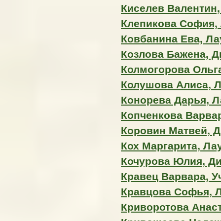
Киселев Валентин,
Клепикова София, 
Ковбанина Ева, Ла
Козлова Бажена, 
Колмогорова Ольга
Колушова Алиса, Л
Конорева Дарья, Ла
Копченкова Варвар
Коровин Матвей, 
Кох Маргарита, Лау
Кочурова Юлия, Д
Кравец Варвара, У
Кравцова Софья, Л
Криворотова Анаста