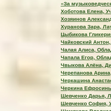
«За музыковедчес
Хоботова Елена, У
Хозяинов Александ
Хуранова Зара, Лау
Цыбикова Гликерия
Чайковский Антон
Чалая Алиса, Обла
Чапала Егор, Обла
Чвыкова Алёна, Д
Черепанова Арина,
Черкашина Анастас
Черкина Ефросинь
Шевченко Дарья, Л
Шевченко София, 
Шемякова Владисла