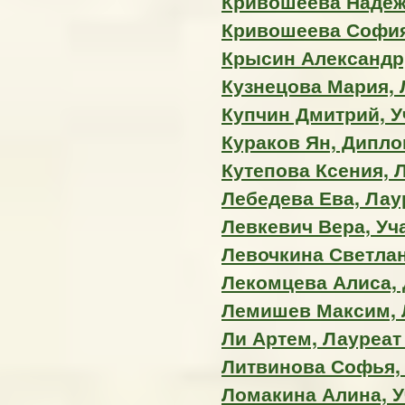
Кривошеева Надеж
Кривошеева София
Крысин Александр,
Кузнецова Мария, Л
Купчин Дмитрий, У
Кураков Ян, Дипл
Кутепова Ксения, Л
Лебедева Ева, Лаур
Левкевич Вера, Уч
Левочкина Светлан
Лекомцева Алиса,
Лемишев Максим, Л
Ли Артем, Лауреат 
Литвинова Софья, Л
Ломакина Алина, У