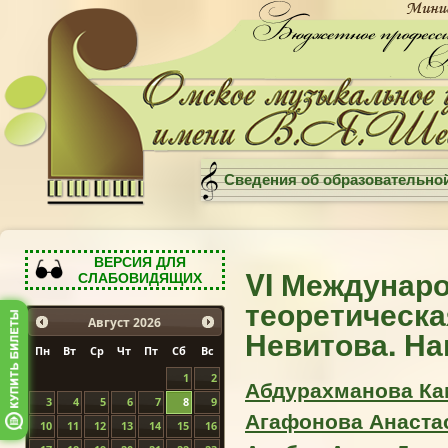
Сведения об образовательно
ВЕРСИЯ ДЛЯ
VI Междунар
СЛАБОВИДЯЩИХ
теоретическа
Август
2026
Невитова. Н
Пн
Вт
Ср
Чт
Пт
Сб
Вс
1
2
Абдурахманова Ка
3
4
5
6
7
8
9
Агафонова Анастаси
10
11
12
13
14
15
16