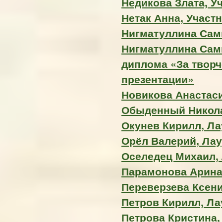
Недикова Злата, У
Нетак Анна, Участ
Нигматуллина Сами
Нигматуллина Сам
диплома «За творч
презентации»
Новикова Анастас
Обыденный Николай
Окунев Кирилл, Ла
Орёл Валерий, Лаур
Оселедец Михаил, 
Парамонова Арина,
Переверзева Ксения
Петров Кирилл, Лау
Петрова Кристина, 