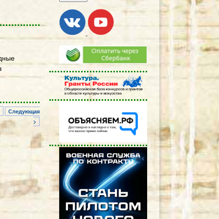
одные
в
Следующая
>