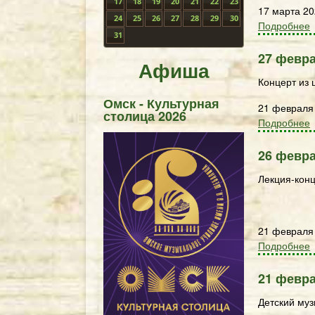
17
18
19
20
21
22
23
17 марта 2
24
25
26
27
28
29
30
Подробнее
31
27 февра
Афиша
Концерт из 
Омск - Культурная
21 февраля
столица 2026
Подробнее
26 февра
Лекция-конц
21 февраля
Подробнее
21 февра
Детский му