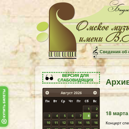
Сведения об 
ВЕРСИЯ ДЛЯ
Архи
СЛАБОВИДЯЩИХ
Август
2026
Пн
Вт
Ср
Чт
Пт
Сб
Вс
1
2
18 марта
3
4
5
6
7
8
9
Концерт спе
10
11
12
13
14
15
16