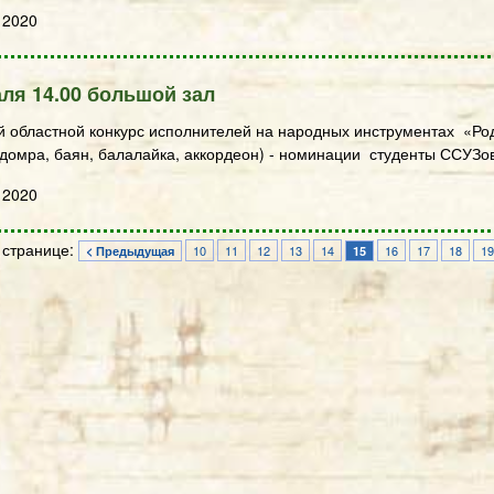
 2020
ля 14.00 большой зал
й областной конкурс исполнителей на народных инструментах «Р
домра, баян, балалайка, аккордеон) - номинации студенты ССУЗо
 2020
 странице:
10
11
12
13
14
16
17
18
19
< Предыдущая
15