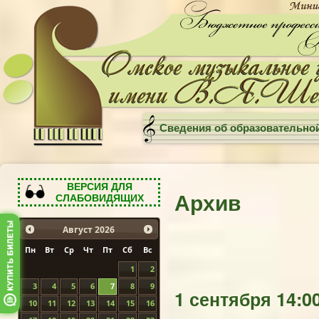
Сведения об образовательно
ВЕРСИЯ ДЛЯ
Архив
СЛАБОВИДЯЩИХ
Август
2026
Пн
Вт
Ср
Чт
Пт
Сб
Вс
1
2
3
4
5
6
7
8
9
1 сентября 14:0
10
11
12
13
14
15
16