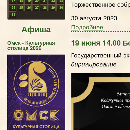
17
18
19
20
21
22
23
Торжественное соб
24
25
26
27
28
29
30
31
30 августа 2023
Подробнее
Афиша
19 июня 14.00 
Омск - Культурная
столица 2026
Государственный э
дирижирование