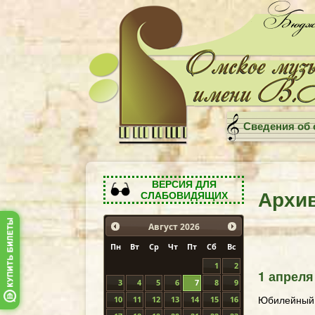
Сведения об 
ВЕРСИЯ ДЛЯ
Архи
СЛАБОВИДЯЩИХ
Август
2026
Пн
Вт
Ср
Чт
Пт
Сб
Вс
1
2
1 апреля
3
4
5
6
7
8
9
Юбилейный к
10
11
12
13
14
15
16