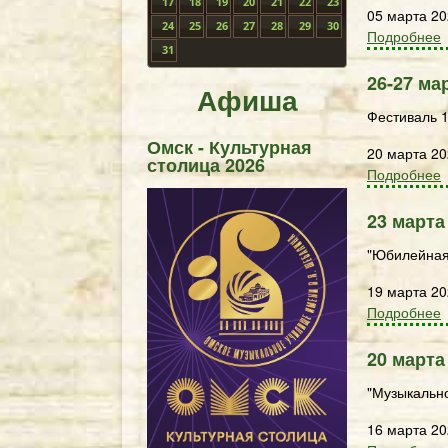
17
18
19
20
21
22
23
05 марта 2
24
25
26
27
28
29
30
Подробнее
31
26-27 ма
Афиша
Фестиваль 1
Омск - Культурная
20 марта 2
столица 2026
Подробнее
23 марта
"Юбилейная 
19 марта 2
Подробнее
20 марта
"Музыкальн
16 марта 2