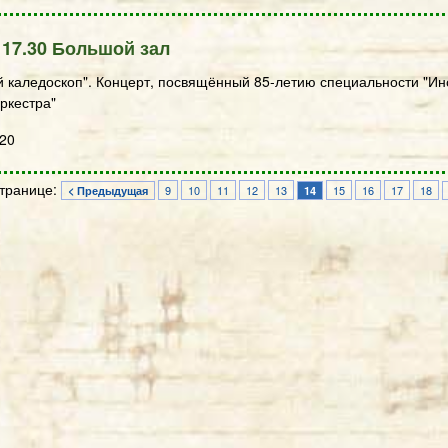
 17.30 Большой зал
 каледоскоп". Концерт, посвящённый 85-летию специальности "И
ркестра"
020
странице:
9
10
11
12
13
15
16
17
18
< Предыдущая
14