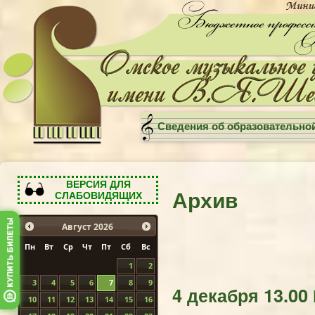
Сведения об образовательно
ВЕРСИЯ ДЛЯ
Архив
СЛАБОВИДЯЩИХ
Август
2026
Пн
Вт
Ср
Чт
Пт
Сб
Вс
1
2
3
4
5
6
7
8
9
4 декабря 13.00
10
11
12
13
14
15
16