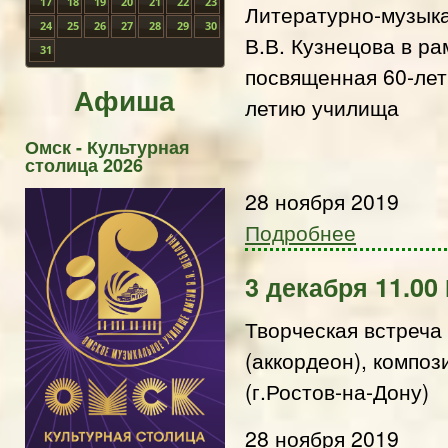
17
18
19
20
21
22
23
Литературно-музыка
24
25
26
27
28
29
30
В.В. Кузнецова в р
31
посвященная 60-лет
Афиша
летию училища
Омск - Культурная
столица 2026
28 ноября 2019
Подробнее
3 декабря 11.00
Творческая встреча
(аккордеон), компо
(г.Ростов-на-Дону)
28 ноября 2019